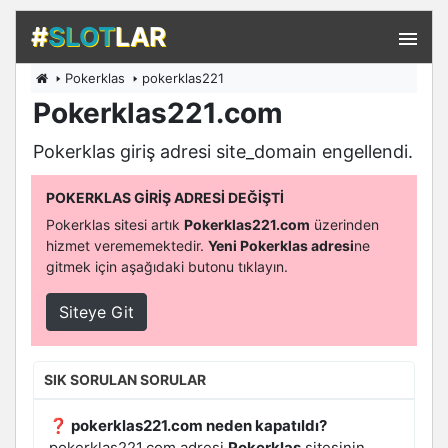
#
SLOT
LAR
Pokerklas
pokerklas221
EN İYILER
Pokerklas221.com
ÖDEME YÖNTEMLERI
Pokerklas giriş adresi site_domain engellendi.
BONUSLAR
POKERKLAS GIRIŞ ADRESI DEĞIŞTI
Pokerklas sitesi artık
Pokerklas221.com
üzerinden
hizmet verememektedir.
Yeni Pokerklas adresi
ne
gitmek için aşağıdaki butonu tıklayın.
Siteye Git
SIK SORULAN SORULAR
❓ pokerklas221.com neden kapatıldı?
pokerklas221.com adresi
Pokerklas
sitesinin