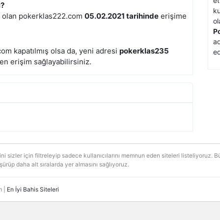
e
ı?
ku
si olan pokerklas222.com
05.02.2021 tarihinde
erişime
ol
P
ad
com kapatılmış olsa da, yeni adresi
pokerklas235
ed
n erişim sağlayabilirsiniz.
ni sizler için filtreleyip sadece kullanıcılarını memnun eden siteleri listeliyoruz. 
ürüp daha alt sıralarda yer almasını sağlıyoruz.
m
|
En İyi Bahis Siteleri