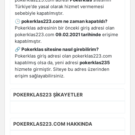
Türkiye'de yasal olarak hizmet vermemesi
sebebiyle kapatılmıştır.
🕒 pokerklas223.com ne zaman kapatıldı?
Pokerklas adresinin bir önceki giriş adresi olan
pokerklas223.com
09.02.2021 tarihinde
erişime
kapatılmıştır.
🔗 Pokerklas sitesine nasıl girebilirim?
Pokerklas giriş adresi olan pokerklas223.com
kapatılmış olsa da, yeni adresi
pokerklas235
hizmete girmiştir. Siteye bu adres üzerinden
erişim sağlayabilirsiniz.
POKERKLAS223 ŞIKAYETLER
POKERKLAS223.COM HAKKINDA