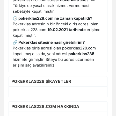
Türkiye'de yasal olarak hizmet vermemesi
sebebiyle kapatılmıştır.
🕒 pokerklas228.com ne zaman kapatıldı?
Pokerklas adresinin bir önceki giriş adresi olan
pokerklas228.com
19.02.2021 tarihinde
erişime
kapatılmıştır.
🔗 Pokerklas sitesine nasıl girebilirim?
Pokerklas giriş adresi olan pokerklas228.com
kapatılmış olsa da, yeni adresi
pokerklas235
hizmete girmiştir. Siteye bu adres üzerinden
erişim sağlayabilirsiniz.
POKERKLAS228 ŞIKAYETLER
POKERKLAS228.COM HAKKINDA