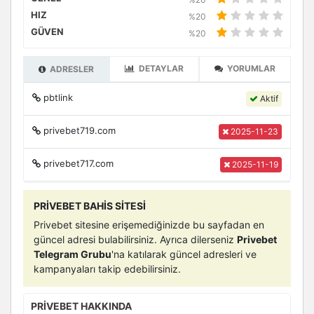
HIZ
%20
GÜVEN
%20
DETAYLAR
YORUMLAR
ADRESLER
pbtlink
Aktif
privebet719.com
2025-11-23
privebet717.com
2025-11-19
privebet716.com
2025-11-16
PRIVEBET BAHIS SITESI
Privebet sitesine erişemediğinizde bu sayfadan en
privebet715.com
2025-11-14
güncel adresi bulabilirsiniz. Ayrıca dilerseniz
Privebet
Telegram Grubu
'na katılarak güncel adresleri ve
privebet714.com
2025-11-08
kampanyaları takip edebilirsiniz.
privebet711.com
2025-11-06
PRIVEBET HAKKINDA