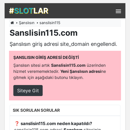
#
SLOT
LAR
Şanslısın
sanslisin115
EN İYILER
Sanslisin115.com
ÖDEME YÖNTEMLERI
Şanslısın giriş adresi site_domain engellendi.
BONUSLAR
ŞANSLISIN GIRIŞ ADRESI DEĞIŞTI
Şanslısın sitesi artık
Sanslisin115.com
üzerinden
hizmet verememektedir.
Yeni Şanslısın adresi
ne
gitmek için aşağıdaki butonu tıklayın.
Siteye Git
SIK SORULAN SORULAR
❓ sanslisin115.com neden kapatıldı?
sanslisin115.com adresi
Şanslısın
sitesinin