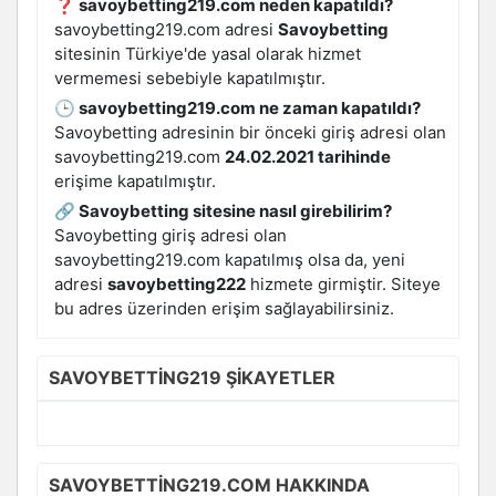
❓ savoybetting219.com neden kapatıldı?
savoybetting219.com adresi
Savoybetting
sitesinin Türkiye'de yasal olarak hizmet
vermemesi sebebiyle kapatılmıştır.
🕒 savoybetting219.com ne zaman kapatıldı?
Savoybetting adresinin bir önceki giriş adresi olan
savoybetting219.com
24.02.2021 tarihinde
erişime kapatılmıştır.
🔗 Savoybetting sitesine nasıl girebilirim?
Savoybetting giriş adresi olan
savoybetting219.com kapatılmış olsa da, yeni
adresi
savoybetting222
hizmete girmiştir. Siteye
bu adres üzerinden erişim sağlayabilirsiniz.
SAVOYBETTING219 ŞIKAYETLER
SAVOYBETTING219.COM HAKKINDA