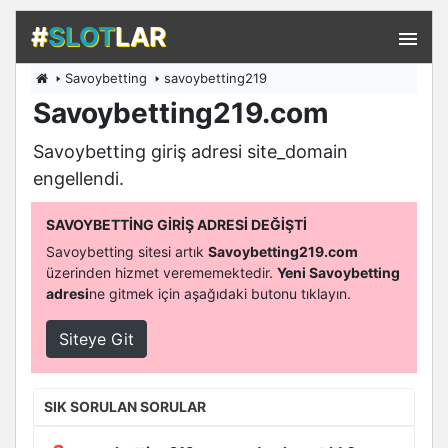
#
SLOT
LAR
Savoybetting
savoybetting219
EN İYILER
Savoybetting219.com
ÖDEME YÖNTEMLERI
Savoybetting giriş adresi site_domain
BONUSLAR
engellendi.
SAVOYBETTING GIRIŞ ADRESI DEĞIŞTI
Savoybetting sitesi artık
Savoybetting219.com
üzerinden hizmet verememektedir.
Yeni Savoybetting
adresi
ne gitmek için aşağıdaki butonu tıklayın.
Siteye Git
SIK SORULAN SORULAR