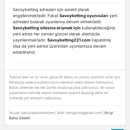
Savoybetting adresleri için sürekli olarak
engellenmektedir. Fakat
Savoybetting oyuncuları
yeni
adresleri bularak oyunlarına devam etmektedir.
Savoybetting sitesine erişmek için
kullanabileceğiniz
yeni adres her zaman güncel olarak sitemizde
yayınlanmaktadır.
Savoybetting221.com
kapatılmış
olsa da yeni adresi üzerinden oyunlarınıza devam
edebilirsiniz.
Türkiye'deki en iyi ve en güvenilir bahis ve casino sitelerini sizler için
filtreleyip sadece kullanıcılarını memnun eden siteleri listeliyoruz.
Bütün sitelerde tek tek üyelik oluşturup para yatırıyoruz. Bir sorun
yaşamamız halinde sitenin listeleme puanını düşürüp daha alt
sıralarda yer almasını sağlıyoruz.
Skype: bahisvepokerreklam | Mail:
betsgiristr@gmail.com
|
En İyi
Bahis Siteleri