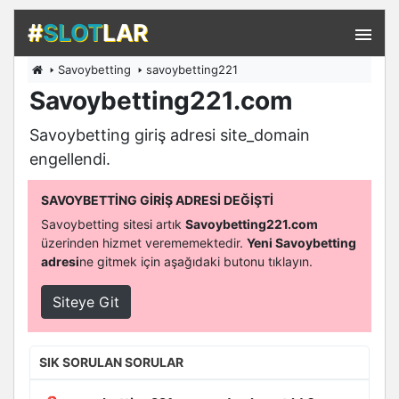
#
SLOT
LAR
Savoybetting
savoybetting221
EN İYILER
Savoybetting221.com
ÖDEME YÖNTEMLERI
Savoybetting giriş adresi site_domain
BONUSLAR
engellendi.
SAVOYBETTING GIRIŞ ADRESI DEĞIŞTI
Savoybetting sitesi artık
Savoybetting221.com
üzerinden hizmet verememektedir.
Yeni Savoybetting
adresi
ne gitmek için aşağıdaki butonu tıklayın.
Siteye Git
SIK SORULAN SORULAR