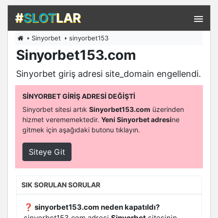
#
SLOT
LAR
Sinyorbet
sinyorbet153
EN İYILER
Sinyorbet153.com
ÖDEME YÖNTEMLERI
Sinyorbet giriş adresi site_domain engellendi.
BONUSLAR
SINYORBET GIRIŞ ADRESI DEĞIŞTI
Sinyorbet sitesi artık
Sinyorbet153.com
üzerinden
hizmet verememektedir.
Yeni Sinyorbet adresi
ne
gitmek için aşağıdaki butonu tıklayın.
Siteye Git
SIK SORULAN SORULAR
❓ sinyorbet153.com neden kapatıldı?
sinyorbet153.com adresi
Sinyorbet
sitesinin