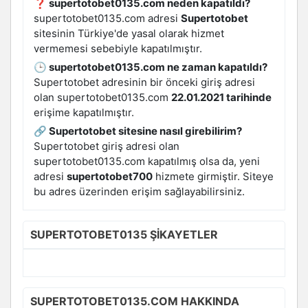
❓ supertotobet0135.com neden kapatıldı?
supertotobet0135.com adresi
Supertotobet
sitesinin Türkiye'de yasal olarak hizmet
vermemesi sebebiyle kapatılmıştır.
🕒 supertotobet0135.com ne zaman kapatıldı?
Supertotobet adresinin bir önceki giriş adresi
olan supertotobet0135.com
22.01.2021 tarihinde
erişime kapatılmıştır.
🔗 Supertotobet sitesine nasıl girebilirim?
Supertotobet giriş adresi olan
supertotobet0135.com kapatılmış olsa da, yeni
adresi
supertotobet700
hizmete girmiştir. Siteye
bu adres üzerinden erişim sağlayabilirsiniz.
SUPERTOTOBET0135 ŞIKAYETLER
SUPERTOTOBET0135.COM HAKKINDA