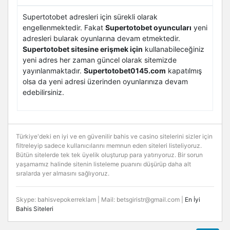
Supertotobet adresleri için sürekli olarak
engellenmektedir. Fakat
Supertotobet oyuncuları
yeni
adresleri bularak oyunlarına devam etmektedir.
Supertotobet sitesine erişmek için
kullanabileceğiniz
yeni adres her zaman güncel olarak sitemizde
yayınlanmaktadır.
Supertotobet0145.com
kapatılmış
olsa da yeni adresi üzerinden oyunlarınıza devam
edebilirsiniz.
Türkiye'deki en iyi ve en güvenilir bahis ve casino sitelerini sizler için
filtreleyip sadece kullanıcılarını memnun eden siteleri listeliyoruz.
Bütün sitelerde tek tek üyelik oluşturup para yatırıyoruz. Bir sorun
yaşamamız halinde sitenin listeleme puanını düşürüp daha alt
sıralarda yer almasını sağlıyoruz.
Skype: bahisvepokerreklam | Mail:
betsgiristr@gmail.com
|
En İyi
Bahis Siteleri