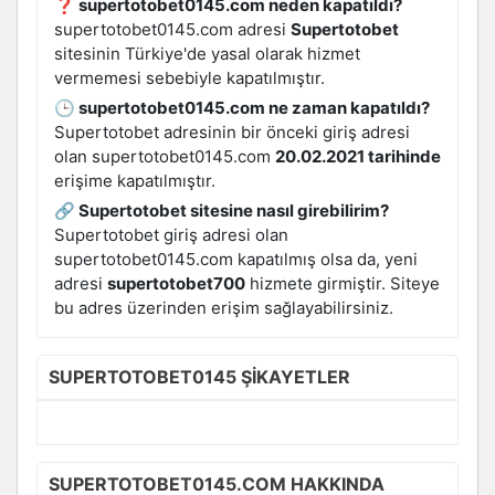
❓ supertotobet0145.com neden kapatıldı?
supertotobet0145.com adresi
Supertotobet
sitesinin Türkiye'de yasal olarak hizmet
vermemesi sebebiyle kapatılmıştır.
🕒 supertotobet0145.com ne zaman kapatıldı?
Supertotobet adresinin bir önceki giriş adresi
olan supertotobet0145.com
20.02.2021 tarihinde
erişime kapatılmıştır.
🔗 Supertotobet sitesine nasıl girebilirim?
Supertotobet giriş adresi olan
supertotobet0145.com kapatılmış olsa da, yeni
adresi
supertotobet700
hizmete girmiştir. Siteye
bu adres üzerinden erişim sağlayabilirsiniz.
SUPERTOTOBET0145 ŞIKAYETLER
SUPERTOTOBET0145.COM HAKKINDA