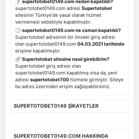
❓ supertotobet0149.com neden kapatıldı?
supertotobet0149.com adresi
Supertotobet
sitesinin Türkiye'de yasal olarak hizmet
vermemesi sebebiyle kapatılmıştır.
🕒 supertotobet0149.com ne zaman kapatıldı?
Supertotobet adresinin bir önceki giriş adresi
olan supertotobet0149.com
04.03.2021 tarihinde
erişime kapatılmıştır.
🔗 Supertotobet sitesine nasıl girebilirim?
Supertotobet giriş adresi olan
supertotobet0149.com kapatılmış olsa da, yeni
adresi
supertotobet700
hizmete girmiştir. Siteye
bu adres üzerinden erişim sağlayabilirsiniz.
SUPERTOTOBET0149 ŞIKAYETLER
SUPERTOTOBET0149.COM HAKKINDA