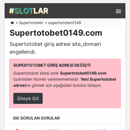
#
SLOT
LAR
Supertotobet
supertotobet0149
EN İYILER
Supertotobet0149.com
ÖDEME YÖNTEMLERI
Supertotobet giriş adresi site_domain
BONUSLAR
engellendi.
SUPERTOTOBET GIRIŞ ADRESI DEĞIŞTI
Supertotobet sitesi artık
Supertotobet0149.com
üzerinden hizmet verememektedir.
Yeni Supertotobet
adresi
ne gitmek için aşağıdaki butonu tıklayın.
Siteye Git
SIK SORULAN SORULAR