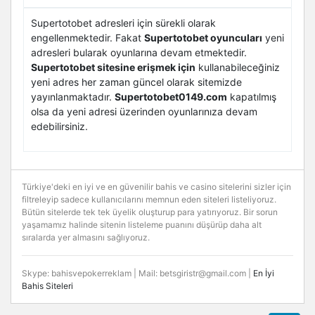
Supertotobet adresleri için sürekli olarak
engellenmektedir. Fakat
Supertotobet oyuncuları
yeni
adresleri bularak oyunlarına devam etmektedir.
Supertotobet sitesine erişmek için
kullanabileceğiniz
yeni adres her zaman güncel olarak sitemizde
yayınlanmaktadır.
Supertotobet0149.com
kapatılmış
olsa da yeni adresi üzerinden oyunlarınıza devam
edebilirsiniz.
Türkiye'deki en iyi ve en güvenilir bahis ve casino sitelerini sizler için
filtreleyip sadece kullanıcılarını memnun eden siteleri listeliyoruz.
Bütün sitelerde tek tek üyelik oluşturup para yatırıyoruz. Bir sorun
yaşamamız halinde sitenin listeleme puanını düşürüp daha alt
sıralarda yer almasını sağlıyoruz.
Skype: bahisvepokerreklam | Mail:
betsgiristr@gmail.com
|
En İyi
Bahis Siteleri