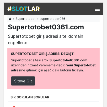
#
SLOT
LAR
Supertotobet
supertotobet0361
EN İYILER
Supertotobet0361.com
ÖDEME YÖNTEMLERI
Supertotobet giriş adresi site_domain
BONUSLAR
engellendi.
SUPERTOTOBET GIRIŞ ADRESI DEĞIŞTI
Supertotobet sitesi artık
Supertotobet0361.com
üzerinden hizmet verememektedir.
Yeni Supertotobet
adresi
ne gitmek için aşağıdaki butonu tıklayın.
Siteye Git
SIK SORULAN SORULAR