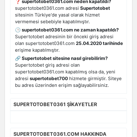
❓ supertotobet0361.com neden kapatıldı?
supertotobet0361.com adresi
Supertotobet
sitesinin Türkiye'de yasal olarak hizmet
vermemesi sebebiyle kapatılmıştır.
🕒 supertotobet0361.com ne zaman kapatıldı?
Supertotobet adresinin bir önceki giriş adresi
olan supertotobet0361.com
25.04.2020 tarihinde
erişime kapatılmıştır.
🔗 Supertotobet sitesine nasıl girebilirim?
Supertotobet giriş adresi olan
supertotobet0361.com kapatılmış olsa da, yeni
adresi
supertotobet700
hizmete girmiştir. Siteye
bu adres üzerinden erişim sağlayabilirsiniz.
SUPERTOTOBET0361 ŞIKAYETLER
SUPERTOTOBET0361.COM HAKKINDA