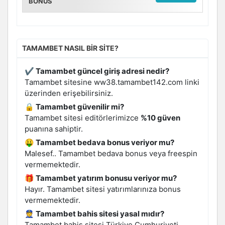
BONUS
TAMAMBET NASIL BIR SITE?
✔ Tamambet güncel giriş adresi nedir?
Tamambet sitesine ww38.tamambet142.com linki
üzerinden erişebilirsiniz.
🔒 Tamambet güvenilir mi?
Tamambet sitesi editörlerimizce
%10 güven
puanına sahiptir.
🤑 Tamambet bedava bonus veriyor mu?
Malesef.. Tamambet bedava bonus veya freespin
vermemektedir.
🎁 Tamambet yatırım bonusu veriyor mu?
Hayır. Tamambet sitesi yatırımlarınıza bonus
vermemektedir.
👮 Tamambet bahis sitesi yasal mıdır?
Tamambet bahis sitesi Türkiye Cumhuriyeti