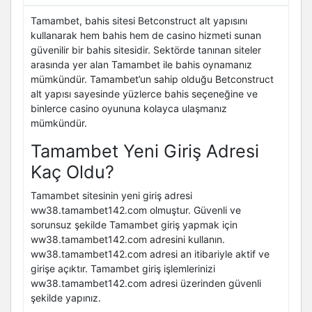
tamambet134.com
2022-04-29
Tamambet, bahis sitesi Betconstruct alt yapısını
kullanarak hem bahis hem de casino hizmeti sunan
tamambet133.com
2022-04-06
güvenilir bir bahis sitesidir. Sektörde tanınan siteler
arasında yer alan Tamambet ile bahis oynamanız
mümkündür. Tamambet’un sahip olduğu Betconstruct
tamambet131.com
2022-03-18
alt yapısı sayesinde yüzlerce bahis seçeneğine ve
binlerce casino oyununa kolayca ulaşmanız
tamambet130.com
2022-03-01
mümkündür.
tamambet129.com
2022-02-22
Tamambet Yeni Giriş Adresi
Kaç Oldu?
tamambet127.com
2022-02-11
Tamambet sitesinin yeni giriş adresi
ww38.tamambet142.com olmuştur. Güvenli ve
tamambet124.com
2022-02-03
sorunsuz şekilde Tamambet giriş yapmak için
ww38.tamambet142.com adresini kullanın.
tamambet123.com
2022-01-25
ww38.tamambet142.com adresi an itibariyle aktif ve
girişe açıktır. Tamambet giriş işlemlerinizi
tamambet122.com
2022-01-09
ww38.tamambet142.com adresi üzerinden güvenli
şekilde yapınız.
tamambet120.com
2021-12-30