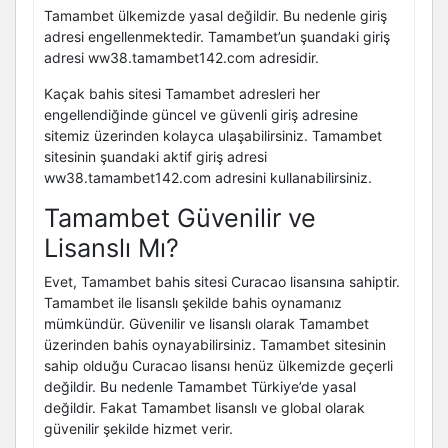
Tamambet ülkemizde yasal değildir. Bu nedenle giriş
adresi engellenmektedir. Tamambet’un şuandaki giriş
tamambet118.com
2021-12-09
adresi ww38.tamambet142.com adresidir.
tamambet117.com
2021-11-30
Kaçak bahis sitesi Tamambet adresleri her
engellendiğinde güncel ve güvenli giriş adresine
sitemiz üzerinden kolayca ulaşabilirsiniz. Tamambet
tamambet116.com
2021-11-13
sitesinin şuandaki aktif giriş adresi
ww38.tamambet142.com adresini kullanabilirsiniz.
tamambet115.com
2021-11-10
Tamambet Güvenilir ve
tamambet114.com
2021-10-28
Lisanslı Mı?
tamambet113.com
2021-10-16
Evet, Tamambet bahis sitesi Curacao lisansına sahiptir.
Tamambet ile lisanslı şekilde bahis oynamanız
mümkündür. Güvenilir ve lisanslı olarak Tamambet
tamambet73.com
11.01.2021 14:00
üzerinden bahis oynayabilirsiniz. Tamambet sitesinin
sahip olduğu Curacao lisansı henüz ülkemizde geçerli
tamambet72.com
05.01.2021 00:30
değildir. Bu nedenle Tamambet Türkiye’de yasal
değildir. Fakat Tamambet lisanslı ve global olarak
tamambet71.com
03.12.2020 18:41
güvenilir şekilde hizmet verir.