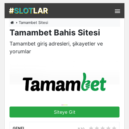
#
SLOT
LAR
Tamambet Sitesi
EN İYILER
Tamambet Bahis Sitesi
ÖDEME YÖNTEMLERI
Tamambet giriş adresleri, şikayetler ve
BONUSLAR
yorumlar
Siteye Git
GENEL
%10