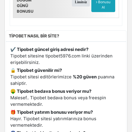
DOĞUM
Bonusu
Limitsiz
tipobet3021.com
2023-02-22
GÜNÜ
Al
BONUSU
tipobet3019.com
2023-02-21
tipobet3017.com
2023-02-17
TIPOBET NASIL BIR SITE?
tipobet3015.com
2023-02-16
✔ Tipobet güncel giriş adresi nedir?
Tipobet sitesine tipobet5976.com linki üzerinden
tipobet3014.com
2023-02-10
erişebilirsiniz.
🔒 Tipobet güvenilir mi?
tipobet3012.com
2023-02-09
Tipobet sitesi editörlerimizce
%20 güven
puanına
sahiptir.
tipobet3010.com
2023-02-03
🤑 Tipobet bedava bonus veriyor mu?
Malesef.. Tipobet bedava bonus veya freespin
tipobet3009.com
2023-02-02
vermemektedir.
🎁 Tipobet yatırım bonusu veriyor mu?
tipobet3007.com
2023-01-26
Hayır. Tipobet sitesi yatırımlarınıza bonus
vermemektedir.
tipobet3006.com
2023-01-24