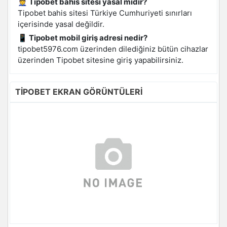
👮 Tipobet bahis sitesi yasal mıdır?
Tipobet bahis sitesi Türkiye Cumhuriyeti sınırları
tipobet3005.com
2023-01-20
içerisinde yasal değildir.
📱 Tipobet mobil giriş adresi nedir?
tipobet3004.com
2023-01-19
tipobet5976.com üzerinden dilediğiniz bütün cihazlar
üzerinden Tipobet sitesine giriş yapabilirsiniz.
tipobet3003.com
2023-01-17
tipobet3001.com
2023-01-13
TIPOBET EKRAN GÖRÜNTÜLERI
tipobet2099.com
2023-01-12
tipobet2097.com
2023-01-06
tipobet2095.com
2023-01-05
tipobet2094.com
2023-01-03
tipobet2092.com
2022-12-30