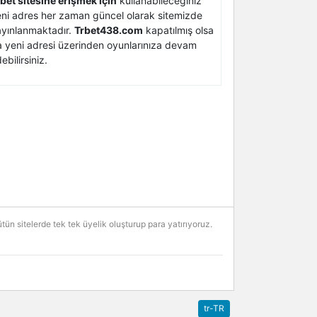
bet sitesine erişmek için
kullanabileceğiniz
ni adres her zaman güncel olarak sitemizde
ayınlanmaktadır.
Trbet438.com
kapatılmış olsa
 yeni adresi üzerinden oyunlarınıza devam
ebilirsiniz.
Bütün sitelerde tek tek üyelik oluşturup para yatırıyoruz.
tr-TR