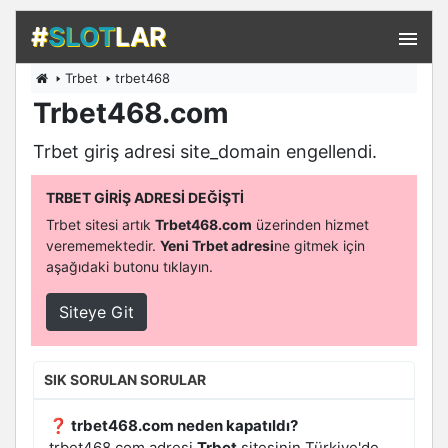
#
SLOT
LAR
Trbet
trbet468
EN İYILER
Trbet468.com
ÖDEME YÖNTEMLERI
Trbet giriş adresi site_domain engellendi.
BONUSLAR
TRBET GIRIŞ ADRESI DEĞIŞTI
Trbet sitesi artık
Trbet468.com
üzerinden hizmet
verememektedir.
Yeni Trbet adresi
ne gitmek için
aşağıdaki butonu tıklayın.
Siteye Git
SIK SORULAN SORULAR
❓ trbet468.com neden kapatıldı?
trbet468.com adresi
Trbet
sitesinin Türkiye'de