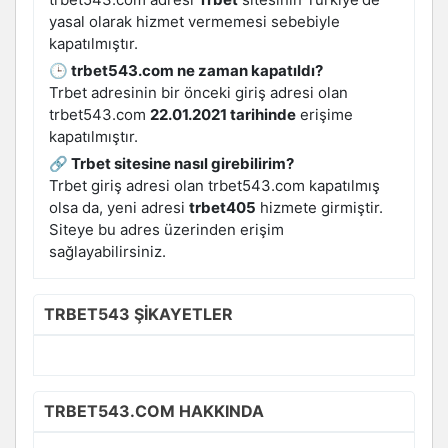
yasal olarak hizmet vermemesi sebebiyle
kapatılmıştır.
🕒 trbet543.com ne zaman kapatıldı?
Trbet adresinin bir önceki giriş adresi olan
trbet543.com
22.01.2021 tarihinde
erişime
kapatılmıştır.
🔗 Trbet sitesine nasıl girebilirim?
Trbet giriş adresi olan trbet543.com kapatılmış
olsa da, yeni adresi
trbet405
hizmete girmiştir.
Siteye bu adres üzerinden erişim
sağlayabilirsiniz.
TRBET543 ŞIKAYETLER
TRBET543.COM HAKKINDA