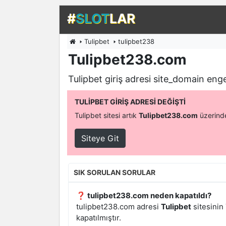
#
SLOT
LAR
Tulipbet
tulipbet238
Tulipbet238.com
Tulipbet giriş adresi site_domain enge
TULIPBET GIRIŞ ADRESI DEĞIŞTI
Tulipbet sitesi artık
Tulipbet238.com
üzerind
Siteye Git
SIK SORULAN SORULAR
❓ tulipbet238.com neden kapatıldı?
tulipbet238.com adresi
Tulipbet
sitesinin
kapatılmıştır.