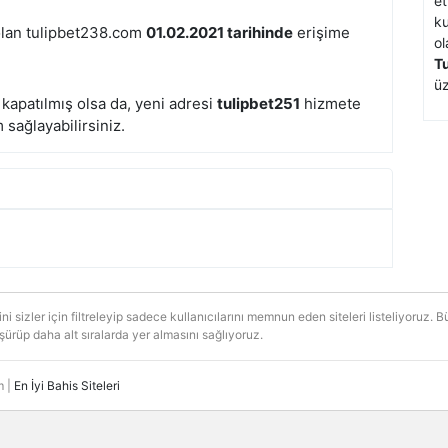
e
ku
 olan tulipbet238.com
01.02.2021 tarihinde
erişime
ol
T
üz
 kapatılmış olsa da, yeni adresi
tulipbet251
hizmete
 sağlayabilirsiniz.
ni sizler için filtreleyip sadece kullanıcılarını memnun eden siteleri listeliyoruz. 
ürüp daha alt sıralarda yer almasını sağlıyoruz.
m
|
En İyi Bahis Siteleri