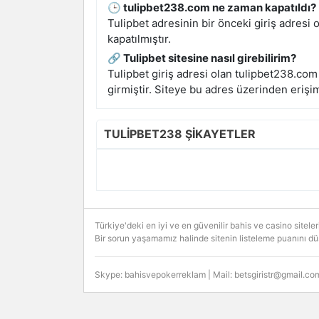
🕒 tulipbet238.com ne zaman kapatıldı?
Tulipbet adresinin bir önceki giriş adresi
kapatılmıştır.
🔗 Tulipbet sitesine nasıl girebilirim?
Tulipbet giriş adresi olan tulipbet238.com
girmiştir. Siteye bu adres üzerinden erişim
TULIPBET238 ŞIKAYETLER
Türkiye'deki en iyi ve en güvenilir bahis ve casino siteleri
Bir sorun yaşamamız halinde sitenin listeleme puanını düş
Skype: bahisvepokerreklam | Mail:
betsgiristr@gmail.co