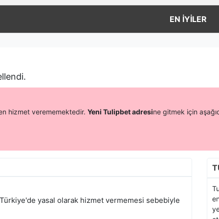
EN İYILER
llendi.
en hizmet verememektedir.
Yeni Tulipbet adresi
ne gitmek için aşağıd
T
Tu
e
 Türkiye'de yasal olarak hizmet vermemesi sebebiyle
ye