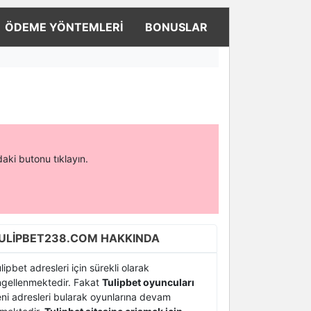
ÖDEME YÖNTEMLERI
BONUSLAR
aki butonu tıklayın.
ULIPBET238.COM HAKKINDA
lipbet adresleri için sürekli olarak
ngellenmektedir. Fakat
Tulipbet oyuncuları
ni adresleri bularak oyunlarına devam