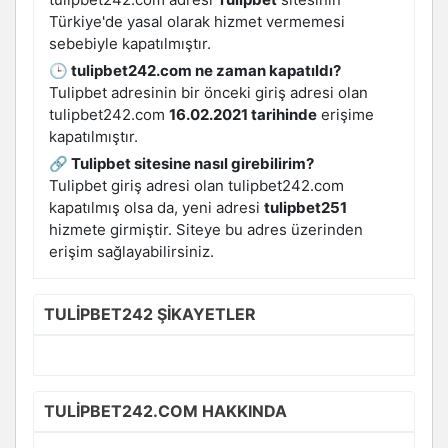
Türkiye'de yasal olarak hizmet vermemesi
sebebiyle kapatılmıştır.
🕒 tulipbet242.com ne zaman kapatıldı?
Tulipbet adresinin bir önceki giriş adresi olan
tulipbet242.com
16.02.2021 tarihinde
erişime
kapatılmıştır.
🔗 Tulipbet sitesine nasıl girebilirim?
Tulipbet giriş adresi olan tulipbet242.com
kapatılmış olsa da, yeni adresi
tulipbet251
hizmete girmiştir. Siteye bu adres üzerinden
erişim sağlayabilirsiniz.
TULIPBET242 ŞIKAYETLER
TULIPBET242.COM HAKKINDA