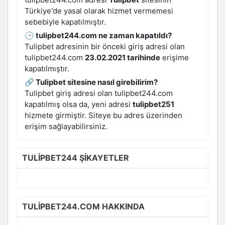
Türkiye'de yasal olarak hizmet vermemesi
sebebiyle kapatılmıştır.
🕒 tulipbet244.com ne zaman kapatıldı?
Tulipbet adresinin bir önceki giriş adresi olan
tulipbet244.com
23.02.2021 tarihinde
erişime
kapatılmıştır.
🔗 Tulipbet sitesine nasıl girebilirim?
Tulipbet giriş adresi olan tulipbet244.com
kapatılmış olsa da, yeni adresi
tulipbet251
hizmete girmiştir. Siteye bu adres üzerinden
erişim sağlayabilirsiniz.
TULIPBET244 ŞIKAYETLER
TULIPBET244.COM HAKKINDA