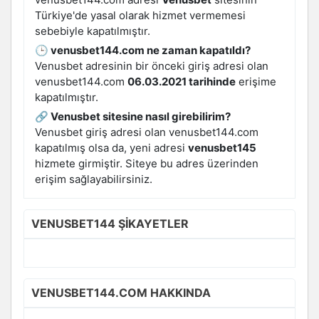
Türkiye'de yasal olarak hizmet vermemesi
sebebiyle kapatılmıştır.
🕒 venusbet144.com ne zaman kapatıldı?
Venusbet adresinin bir önceki giriş adresi olan
venusbet144.com
06.03.2021 tarihinde
erişime
kapatılmıştır.
🔗 Venusbet sitesine nasıl girebilirim?
Venusbet giriş adresi olan venusbet144.com
kapatılmış olsa da, yeni adresi
venusbet145
hizmete girmiştir. Siteye bu adres üzerinden
erişim sağlayabilirsiniz.
VENUSBET144 ŞIKAYETLER
VENUSBET144.COM HAKKINDA