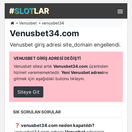
#
SLOT
LAR
Venusbet
venusbet34
EN İYILER
Venusbet34.com
ÖDEME YÖNTEMLERI
Venusbet giriş adresi site_domain engellendi.
BONUSLAR
VENUSBET GIRIŞ ADRESI DEĞIŞTI
Venusbet sitesi artık
Venusbet34.com
üzerinden
hizmet verememektedir.
Yeni Venusbet adresi
ne
gitmek için aşağıdaki butonu tıklayın.
Siteye Git
SIK SORULAN SORULAR
❓ venusbet34.com neden kapatıldı?
venusbet34.com adresi
Venusbet
sitesinin