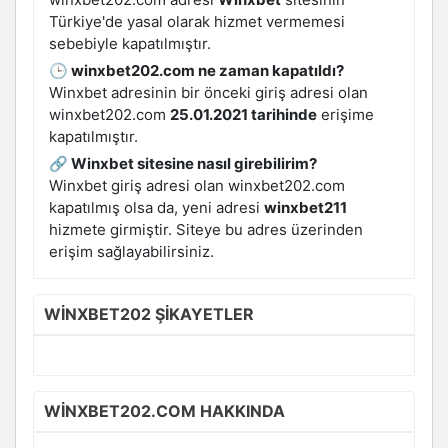
Türkiye'de yasal olarak hizmet vermemesi
sebebiyle kapatılmıştır.
🕒 winxbet202.com ne zaman kapatıldı?
Winxbet adresinin bir önceki giriş adresi olan
winxbet202.com
25.01.2021 tarihinde
erişime
kapatılmıştır.
🔗 Winxbet sitesine nasıl girebilirim?
Winxbet giriş adresi olan winxbet202.com
kapatılmış olsa da, yeni adresi
winxbet211
hizmete girmiştir. Siteye bu adres üzerinden
erişim sağlayabilirsiniz.
WINXBET202 ŞIKAYETLER
WINXBET202.COM HAKKINDA