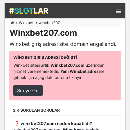
#
SLOT
LAR
Winxbet
winxbet207
EN İYILER
Winxbet207.com
ÖDEME YÖNTEMLERI
Winxbet giriş adresi site_domain engellendi.
BONUSLAR
WINXBET GIRIŞ ADRESI DEĞIŞTI
Winxbet sitesi artık
Winxbet207.com
üzerinden
hizmet verememektedir.
Yeni Winxbet adresi
ne
gitmek için aşağıdaki butonu tıklayın.
Siteye Git
SIK SORULAN SORULAR
❓ winxbet207.com neden kapatıldı?
winxbet207.com adresi
Winxbet
sitesinin