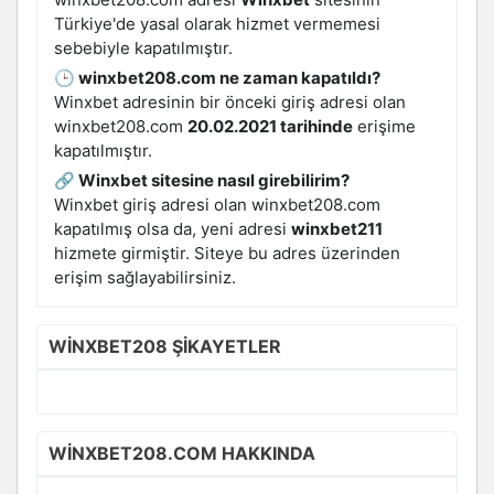
Türkiye'de yasal olarak hizmet vermemesi
sebebiyle kapatılmıştır.
🕒 winxbet208.com ne zaman kapatıldı?
Winxbet adresinin bir önceki giriş adresi olan
winxbet208.com
20.02.2021 tarihinde
erişime
kapatılmıştır.
🔗 Winxbet sitesine nasıl girebilirim?
Winxbet giriş adresi olan winxbet208.com
kapatılmış olsa da, yeni adresi
winxbet211
hizmete girmiştir. Siteye bu adres üzerinden
erişim sağlayabilirsiniz.
WINXBET208 ŞIKAYETLER
WINXBET208.COM HAKKINDA