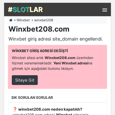
#
SLOT
LAR
Winxbet
winxbet208
EN İYILER
Winxbet208.com
ÖDEME YÖNTEMLERI
Winxbet giriş adresi site_domain engellendi.
BONUSLAR
WINXBET GIRIŞ ADRESI DEĞIŞTI
Winxbet sitesi artık
Winxbet208.com
üzerinden
hizmet verememektedir.
Yeni Winxbet adresi
ne
gitmek için aşağıdaki butonu tıklayın.
Siteye Git
SIK SORULAN SORULAR
❓ winxbet208.com neden kapatıldı?
winxbet208.com adresi
Winxbet
sitesinin