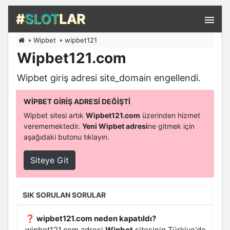
#
SLOT
LAR
Wipbet
wipbet121
EN İYILER
Wipbet121.com
ÖDEME YÖNTEMLERI
Wipbet giriş adresi site_domain engellendi.
BONUSLAR
WIPBET GIRIŞ ADRESI DEĞIŞTI
Wipbet sitesi artık
Wipbet121.com
üzerinden hizmet
verememektedir.
Yeni Wipbet adresi
ne gitmek için
aşağıdaki butonu tıklayın.
Siteye Git
SIK SORULAN SORULAR
❓ wipbet121.com neden kapatıldı?
wipbet121.com adresi
Wipbet
sitesinin Türkiye'de