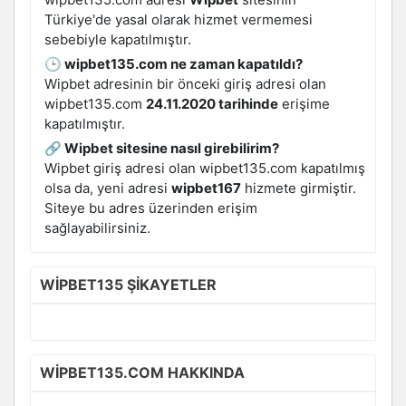
Türkiye'de yasal olarak hizmet vermemesi
sebebiyle kapatılmıştır.
🕒 wipbet135.com ne zaman kapatıldı?
Wipbet adresinin bir önceki giriş adresi olan
wipbet135.com
24.11.2020 tarihinde
erişime
kapatılmıştır.
🔗 Wipbet sitesine nasıl girebilirim?
Wipbet giriş adresi olan wipbet135.com kapatılmış
olsa da, yeni adresi
wipbet167
hizmete girmiştir.
Siteye bu adres üzerinden erişim
sağlayabilirsiniz.
WIPBET135 ŞIKAYETLER
WIPBET135.COM HAKKINDA