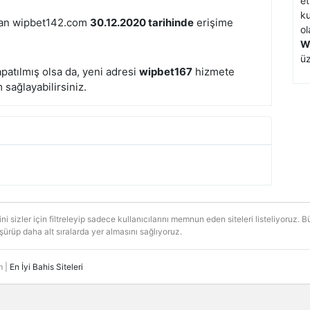
e
ku
olan wipbet142.com
30.12.2020 tarihinde
erişime
ol
W
üz
patılmış olsa da, yeni adresi
wipbet167
hizmete
 sağlayabilirsiniz.
ni sizler için filtreleyip sadece kullanıcılarını memnun eden siteleri listeliyoruz. 
ürüp daha alt sıralarda yer almasını sağlıyoruz.
m
|
En İyi Bahis Siteleri