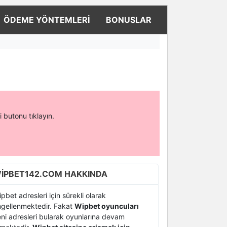
ÖDEME YÖNTEMLERI
BONUSLAR
 butonu tıklayın.
IPBET142.COM HAKKINDA
pbet adresleri için sürekli olarak
ngellenmektedir. Fakat
Wipbet oyuncuları
ni adresleri bularak oyunlarına devam