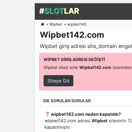
#
SLOT
LAR
Wipbet
wipbet142
Wipbet142.com
Wipbet giriş adresi site_domain engel
WIPBET GIRIŞ ADRESI DEĞIŞTI
Wipbet sitesi artık
Wipbet142.com
üzerinden
Siteye Git
SIK SORULAN SORULAR
❓ wipbet142.com neden kapatıldı?
wipbet142.com adresi
Wipbet
sitesinin T
kapatılmıştır.