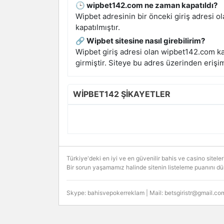
🕒 wipbet142.com ne zaman kapatıldı?
Wipbet adresinin bir önceki giriş adresi 
kapatılmıştır.
🔗 Wipbet sitesine nasıl girebilirim?
Wipbet giriş adresi olan wipbet142.com ka
girmiştir. Siteye bu adres üzerinden erişim
WIPBET142 ŞIKAYETLER
Türkiye'deki en iyi ve en güvenilir bahis ve casino siteleri
Bir sorun yaşamamız halinde sitenin listeleme puanını düş
Skype: bahisvepokerreklam | Mail:
betsgiristr@gmail.co