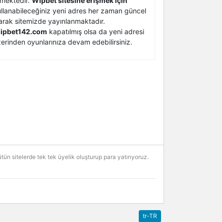
tmektedir.
Wipbet sitesine erişmek için
llanabileceğiniz yeni adres her zaman güncel
arak sitemizde yayınlanmaktadır.
ipbet142.com
kapatılmış olsa da yeni adresi
erinden oyunlarınıza devam edebilirsiniz.
Bütün sitelerde tek tek üyelik oluşturup para yatırıyoruz.
tr-TR