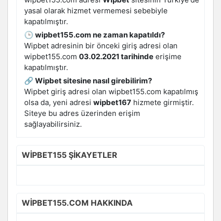
yasal olarak hizmet vermemesi sebebiyle
kapatılmıştır.
🕒 wipbet155.com ne zaman kapatıldı?
Wipbet adresinin bir önceki giriş adresi olan
wipbet155.com
03.02.2021 tarihinde
erişime
kapatılmıştır.
🔗 Wipbet sitesine nasıl girebilirim?
Wipbet giriş adresi olan wipbet155.com kapatılmış
olsa da, yeni adresi
wipbet167
hizmete girmiştir.
Siteye bu adres üzerinden erişim
sağlayabilirsiniz.
WIPBET155 ŞIKAYETLER
WIPBET155.COM HAKKINDA