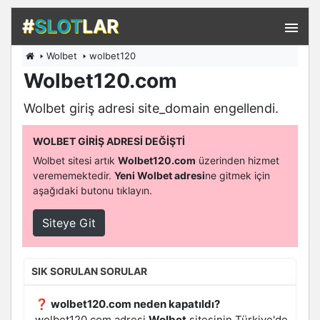
#
SLOT
LAR
Wolbet
wolbet120
EN İYILER
Wolbet120.com
ÖDEME YÖNTEMLERI
Wolbet giriş adresi site_domain engellendi.
BONUSLAR
WOLBET GIRIŞ ADRESI DEĞIŞTI
Wolbet sitesi artık
Wolbet120.com
üzerinden hizmet
verememektedir.
Yeni Wolbet adresi
ne gitmek için
aşağıdaki butonu tıklayın.
Siteye Git
SIK SORULAN SORULAR
❓ wolbet120.com neden kapatıldı?
wolbet120.com adresi
Wolbet
sitesinin Türkiye'de