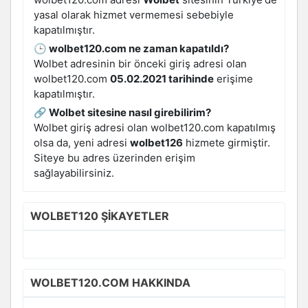
yasal olarak hizmet vermemesi sebebiyle
kapatılmıştır.
🕒 wolbet120.com ne zaman kapatıldı?
Wolbet adresinin bir önceki giriş adresi olan
wolbet120.com
05.02.2021 tarihinde
erişime
kapatılmıştır.
🔗 Wolbet sitesine nasıl girebilirim?
Wolbet giriş adresi olan wolbet120.com kapatılmış
olsa da, yeni adresi
wolbet126
hizmete girmiştir.
Siteye bu adres üzerinden erişim
sağlayabilirsiniz.
WOLBET120 ŞIKAYETLER
WOLBET120.COM HAKKINDA