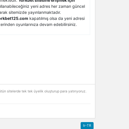
tmektedir.
Yorkbet sitesine erişmek için
llanabileceğiniz yeni adres her zaman güncel
arak sitemizde yayınlanmaktadır.
orkbet125.com
kapatılmış olsa da yeni adresi
erinden oyunlarınıza devam edebilirsiniz.
Bütün sitelerde tek tek üyelik oluşturup para yatırıyoruz.
tr-TR