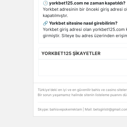
🕒 yorkbet125.com ne zaman kapatıldı?
Yorkbet adresinin bir önceki giriş adresi
kapatılmıştır.
🔗 Yorkbet sitesine nasıl girebilirim?
Yorkbet giriş adresi olan yorkbet125.com k
girmiştir. Siteye bu adres üzerinden erişim
YORKBET125 ŞIKAYETLER
Türkiye'deki en iyi ve en güvenilir bahis ve casino siteleri
Bir sorun yaşamamız halinde sitenin listeleme puanını düş
Skype: bahisvepokerreklam | Mail:
betsgiristr@gmail.co