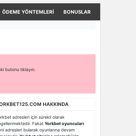
ÖDEME YÖNTEMLERI
BONUSLAR
ki butonu tıklayın.
ORKBET125.COM HAKKINDA
rkbet adresleri için sürekli olarak
ngellenmektedir. Fakat
Yorkbet oyuncuları
ni adresleri bularak oyunlarına devam