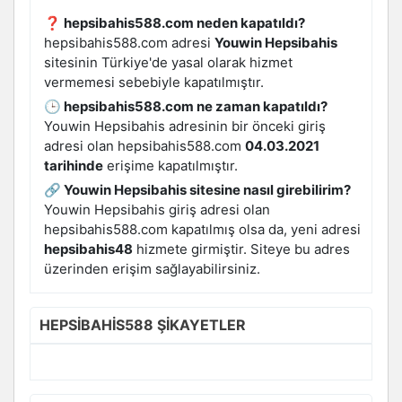
❓ hepsibahis588.com neden kapatıldı?
hepsibahis588.com adresi
Youwin Hepsibahis
sitesinin Türkiye'de yasal olarak hizmet
vermemesi sebebiyle kapatılmıştır.
🕒 hepsibahis588.com ne zaman kapatıldı?
Youwin Hepsibahis adresinin bir önceki giriş
adresi olan hepsibahis588.com
04.03.2021
tarihinde
erişime kapatılmıştır.
🔗 Youwin Hepsibahis sitesine nasıl girebilirim?
Youwin Hepsibahis giriş adresi olan
hepsibahis588.com kapatılmış olsa da, yeni adresi
hepsibahis48
hizmete girmiştir. Siteye bu adres
üzerinden erişim sağlayabilirsiniz.
HEPSIBAHIS588 ŞIKAYETLER