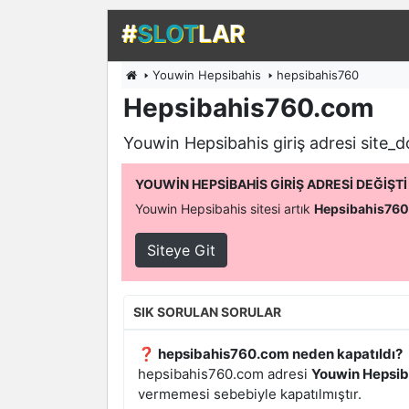
#
SLOT
LAR
Youwin Hepsibahis
hepsibahis760
Hepsibahis760.com
Youwin Hepsibahis giriş adresi site_d
YOUWIN HEPSIBAHIS GIRIŞ ADRESI DEĞIŞTI
Youwin Hepsibahis sitesi artık
Hepsibahis76
Siteye Git
SIK SORULAN SORULAR
❓ hepsibahis760.com neden kapatıldı?
hepsibahis760.com adresi
Youwin Hepsib
vermemesi sebebiyle kapatılmıştır.