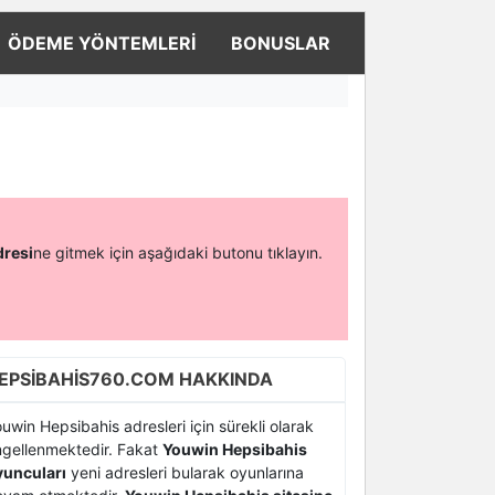
ÖDEME YÖNTEMLERI
BONUSLAR
dresi
ne gitmek için aşağıdaki butonu tıklayın.
EPSIBAHIS760.COM HAKKINDA
uwin Hepsibahis adresleri için sürekli olarak
ngellenmektedir. Fakat
Youwin Hepsibahis
yuncuları
yeni adresleri bularak oyunlarına