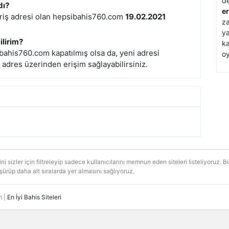
d
dı?
er
iriş adresi olan hepsibahis760.com
19.02.2021
z
y
ilirim?
ka
bahis760.com kapatılmış olsa da, yeni adresi
oy
 adres üzerinden erişim sağlayabilirsiniz.
ni sizler için filtreleyip sadece kullanıcılarını memnun eden siteleri listeliyoruz. 
ürüp daha alt sıralarda yer almasını sağlıyoruz.
m
|
En İyi Bahis Siteleri