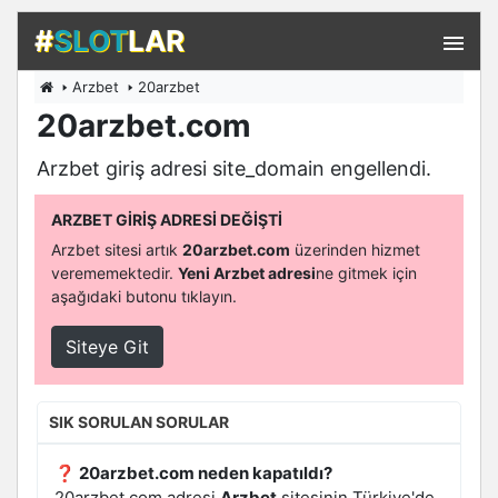
#
SLOT
LAR
Arzbet
20arzbet
EN İYILER
20arzbet.com
ÖDEME YÖNTEMLERI
Arzbet giriş adresi site_domain engellendi.
BONUSLAR
ARZBET GIRIŞ ADRESI DEĞIŞTI
Arzbet sitesi artık
20arzbet.com
üzerinden hizmet
verememektedir.
Yeni Arzbet adresi
ne gitmek için
aşağıdaki butonu tıklayın.
Siteye Git
SIK SORULAN SORULAR
❓ 20arzbet.com neden kapatıldı?
20arzbet.com adresi
Arzbet
sitesinin Türkiye'de