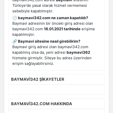
Türkiye'de yasal olarak hizmet vermemesi
sebebiyle kapatılmıştır.
🕒 baymavi342.com ne zaman kapatıldı?
Baymavi adresinin bir önceki giriş adresi olan
baymavi342.com
16.01.2021 tarihinde
erişime
kapatılmıştır.
🔗 Baymavi sitesine nasıl girebilirim?
Baymavi giriş adresi olan baymavi342.com
kapatılmış olsa da, yeni adresi
baymavi362
hizmete girmiştir. Siteye bu adres üzerinden
erişim sağlayabilirsiniz.
BAYMAVI342 ŞIKAYETLER
BAYMAVI342.COM HAKKINDA