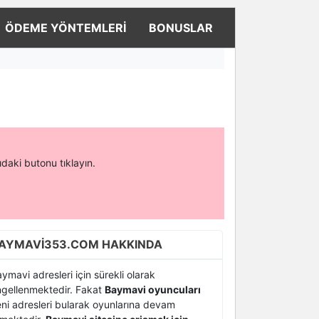
ÖDEME YÖNTEMLERI
BONUSLAR
daki butonu tıklayın.
AYMAVI353.COM HAKKINDA
ymavi adresleri için sürekli olarak
ngellenmektedir. Fakat
Baymavi oyuncuları
ni adresleri bularak oyunlarına devam