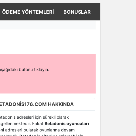
ÖDEME YÖNTEMLERI
BONUSLAR
aşağıdaki butonu tıklayın.
ETADONIS176.COM HAKKINDA
tadonis adresleri için sürekli olarak
ngellenmektedir. Fakat
Betadonis oyuncuları
ni adresleri bularak oyunlarına devam