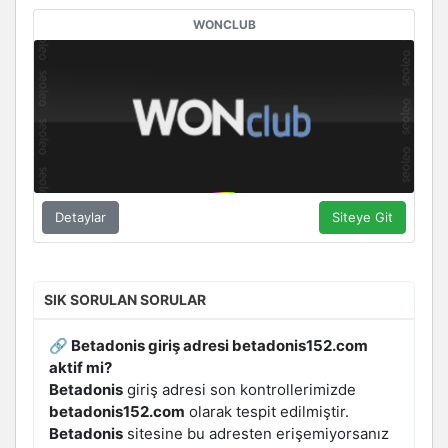
WONCLUB
Detaylar
Siteye Git
SIK SORULAN SORULAR
🔗 Betadonis giriş adresi betadonis152.com
aktif mi?
Betadonis
giriş adresi son kontrollerimizde
betadonis152.com
olarak tespit edilmiştir.
Betadonis
sitesine bu adresten erişemiyorsanız