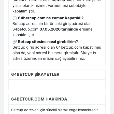
yasal olarak hizmet vermemesi sebebiyle
kapatılmıştır.
🕒 64betcup.com ne zaman kapatıldı?
Betcup adresinin bir önceki giriş adresi olan
64betcup.com
07.05.2020 tarihinde
erişime
kapatılmıştır.
🔗 Betcup sitesine nasıl girebilirim?
Betcup giriş adresi olan 64betcup.com kapatılmış
olsa da, yeni adresi
hizmete girmiştir. Siteye bu
adres üzerinden erişim sağlayabilirsiniz.
64BETCUP ŞIKAYETLER
64BETCUP.COM HAKKINDA
Betcup adresleri için sürekli olarak engellenmektedir.