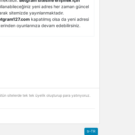
tmektedir.
Betgram sitesine erişmek için
llanabileceğiniz yeni adres her zaman güncel
arak sitemizde yayınlanmaktadır.
etgram127.com
kapatılmış olsa da yeni adresi
erinden oyunlarınıza devam edebilirsiniz.
Bütün sitelerde tek tek üyelik oluşturup para yatırıyoruz.
tr-TR