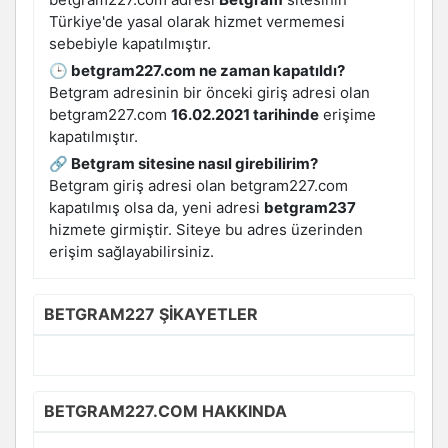
Türkiye'de yasal olarak hizmet vermemesi
sebebiyle kapatılmıştır.
🕒 betgram227.com ne zaman kapatıldı?
Betgram adresinin bir önceki giriş adresi olan
betgram227.com
16.02.2021 tarihinde
erişime
kapatılmıştır.
🔗 Betgram sitesine nasıl girebilirim?
Betgram giriş adresi olan betgram227.com
kapatılmış olsa da, yeni adresi
betgram237
hizmete girmiştir. Siteye bu adres üzerinden
erişim sağlayabilirsiniz.
BETGRAM227 ŞIKAYETLER
BETGRAM227.COM HAKKINDA