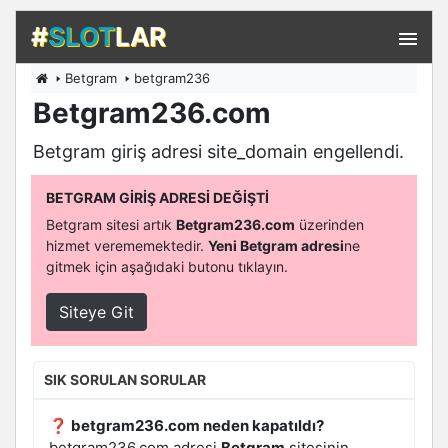
#
SLOT
LAR
Betgram
betgram236
EN İYILER
Betgram236.com
ÖDEME YÖNTEMLERI
Betgram giriş adresi site_domain engellendi.
BONUSLAR
BETGRAM GIRIŞ ADRESI DEĞIŞTI
Betgram sitesi artık
Betgram236.com
üzerinden
hizmet verememektedir.
Yeni Betgram adresi
ne
gitmek için aşağıdaki butonu tıklayın.
Siteye Git
SIK SORULAN SORULAR
❓ betgram236.com neden kapatıldı?
betgram236.com adresi
Betgram
sitesinin