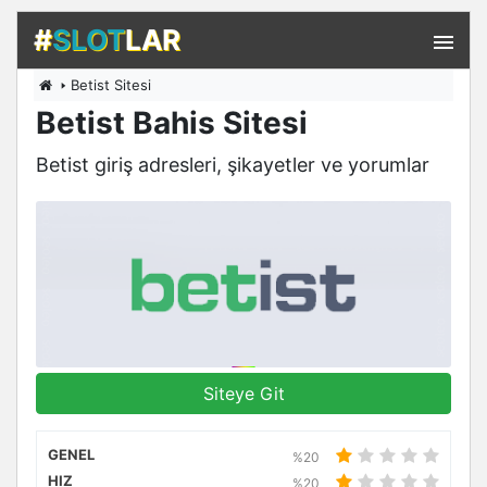
#
SLOT
LAR
Betist Sitesi
EN İYILER
Betist Bahis Sitesi
ÖDEME YÖNTEMLERI
Betist giriş adresleri, şikayetler ve yorumlar
BONUSLAR
Siteye Git
GENEL
%20
HIZ
%20