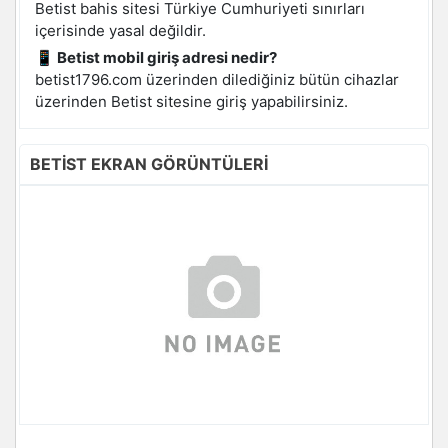
Betist bahis sitesi Türkiye Cumhuriyeti sınırları
içerisinde yasal değildir.
betist1618.com
2026-01-09
📱 Betist mobil giriş adresi nedir?
betist1796.com üzerinden dilediğiniz bütün cihazlar
betist1617.com
2026-01-03
üzerinden Betist sitesine giriş yapabilirsiniz.
betist1616.com
2025-12-30
BETIST EKRAN GÖRÜNTÜLERI
betist1607.com
2025-12-27
betist1603.com
2025-12-22
betist1509.com
2025-12-17
betist1347.com
2024-12-15
betist1345.com
2024-12-05
betist1340.com
2024-11-29