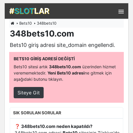
#
SLOT
LAR
Bets10
348bets10
EN İYILER
348bets10.com
ÖDEME YÖNTEMLERI
Bets10 giriş adresi site_domain engellendi.
BONUSLAR
BETS10 GIRIŞ ADRESI DEĞIŞTI
Bets10 sitesi artık
348bets10.com
üzerinden hizmet
verememektedir.
Yeni Bets10 adresi
ne gitmek için
aşağıdaki butonu tıklayın.
Siteye Git
SIK SORULAN SORULAR
❓ 348bets10.com neden kapatıldı?
348bets10.com adresi
Bets10
sitesinin Türkiye'de