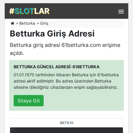
#
SLOT
LAR
Betturka
Giriş
EN İYILER
Betturka Giriş Adresi
ÖDEME YÖNTEMLERI
Betturka giriş adresi 61betturka.com erişime
BONUSLAR
açıldı.
BETTURKA GÜNCEL ADRESI: 61BETTURKA
01.01.1970 tarihinden itibaren Betturka için 61betturka
adresi aktif edilmiştir. Bu adres üzerinden Betturka
sitesine dilediğiniz cihazlardan erişim sağlayabilirsiniz.
Siteye Git
BETS10