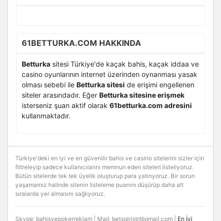
61BETTURKA.COM HAKKINDA
Betturka
sitesi Türkiye'de kaçak bahis, kaçak iddaa ve
casino oyunlarının internet üzerinden oynanması yasak
olması sebebi ile
Betturka sitesi
de erişimi engellenen
siteler arasındadır. Eğer
Betturka sitesine erişmek
isterseniz şuan aktif olarak
61betturka.com adresini
kullanmaktadır.
Türkiye'deki en iyi ve en güvenilir bahis ve casino sitelerini sizler için
filtreleyip sadece kullanıcılarını memnun eden siteleri listeliyoruz.
Bütün sitelerde tek tek üyelik oluşturup para yatırıyoruz. Bir sorun
yaşamamız halinde sitenin listeleme puanını düşürüp daha alt
sıralarda yer almasını sağlıyoruz.
Skype: bahisvepokerreklam | Mail:
betsgiristr@gmail.com
|
En İyi