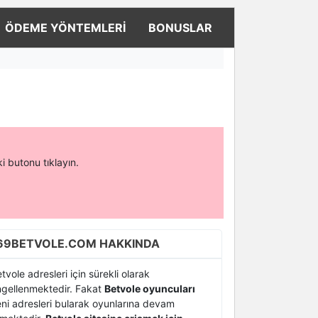
ÖDEME YÖNTEMLERI
BONUSLAR
i butonu tıklayın.
69BETVOLE.COM HAKKINDA
tvole adresleri için sürekli olarak
ngellenmektedir. Fakat
Betvole oyuncuları
ni adresleri bularak oyunlarına devam