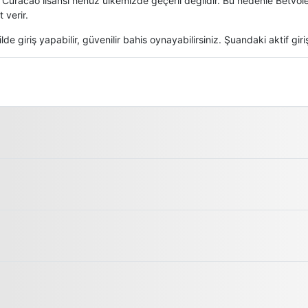
u Curacao lisansı henüz ülkemizde geçerli değildir. Bu nedenle Betvole
848betvole.com
 verir.
de giriş yapabilir, güvenilir bahis oynayabilirsiniz. Şuandaki aktif giri
847betvole.com
846betvole.com
845betvole.com
844betvole.com
842betvole.com
841betvole.com
840betvole.com
839betvole.com
838betvole.com