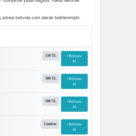
 Türkiye’de yasal değildir. Fakat Betvole
2025-07-11
ş adresi betvole.com olarak belirlenmiştir.
2025-07-07
2025-07-05
2025-07-04
Bonusu
150 TL
2025-06-28
Al
2025-06-26
Bonusu
500 TL
Al
2025-06-17
Bonusu
500 TL
2025-06-06
Al
2025-06-04
Bonusu
Limitsiz
Al
2025-05-24