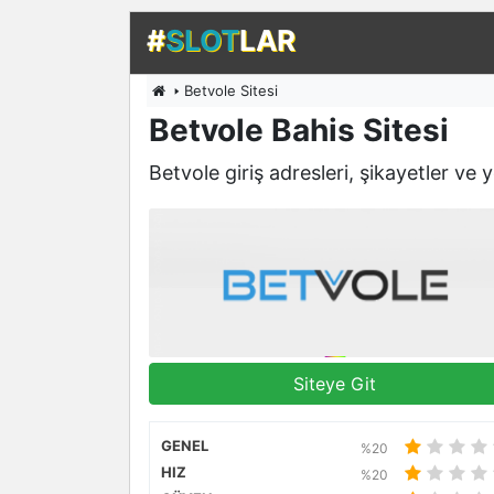
#
SLOT
LAR
Betvole Sitesi
Betvole Bahis Sitesi
Betvole giriş adresleri, şikayetler ve 
Siteye Git
GENEL
%20
HIZ
%20