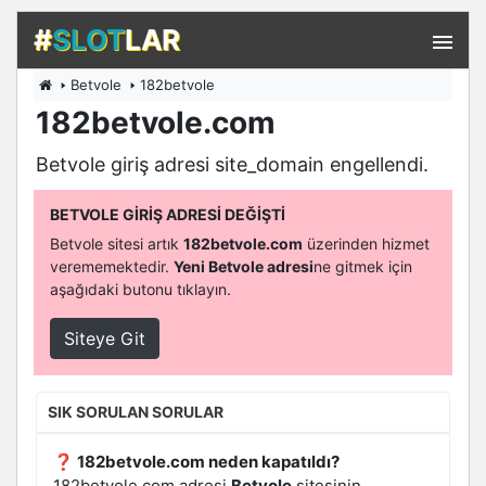
#
SLOT
LAR
Betvole
182betvole
EN İYILER
182betvole.com
ÖDEME YÖNTEMLERI
Betvole giriş adresi site_domain engellendi.
BONUSLAR
BETVOLE GIRIŞ ADRESI DEĞIŞTI
Betvole sitesi artık
182betvole.com
üzerinden hizmet
verememektedir.
Yeni Betvole adresi
ne gitmek için
aşağıdaki butonu tıklayın.
Siteye Git
SIK SORULAN SORULAR
❓ 182betvole.com neden kapatıldı?
182betvole.com adresi
Betvole
sitesinin