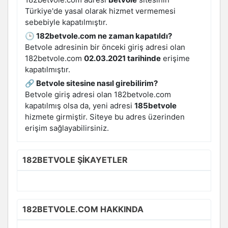
Türkiye'de yasal olarak hizmet vermemesi
sebebiyle kapatılmıştır.
🕒 182betvole.com ne zaman kapatıldı?
Betvole adresinin bir önceki giriş adresi olan
182betvole.com
02.03.2021 tarihinde
erişime
kapatılmıştır.
🔗 Betvole sitesine nasıl girebilirim?
Betvole giriş adresi olan 182betvole.com
kapatılmış olsa da, yeni adresi
185betvole
hizmete girmiştir. Siteye bu adres üzerinden
erişim sağlayabilirsiniz.
182BETVOLE ŞIKAYETLER
182BETVOLE.COM HAKKINDA