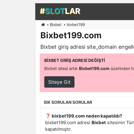
#
SLOT
LAR
Bixbet
bixbet199
Bixbet199.com
Bixbet giriş adresi site_domain engell
BIXBET GIRIŞ ADRESI DEĞIŞTI
Bixbet sitesi artık
Bixbet199.com
üzerinden h
Siteye Git
SIK SORULAN SORULAR
❓ bixbet199.com neden kapatıldı?
bixbet199.com adresi
Bixbet
sitesinin Tü
kapatılmıştır.