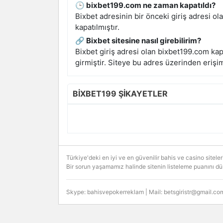
🕒 bixbet199.com ne zaman kapatıldı?
Bixbet adresinin bir önceki giriş adresi o
kapatılmıştır.
🔗 Bixbet sitesine nasıl girebilirim?
Bixbet giriş adresi olan bixbet199.com kap
girmiştir. Siteye bu adres üzerinden erişim
BIXBET199 ŞIKAYETLER
Türkiye'deki en iyi ve en güvenilir bahis ve casino siteleri
Bir sorun yaşamamız halinde sitenin listeleme puanını düş
Skype: bahisvepokerreklam | Mail:
betsgiristr@gmail.co