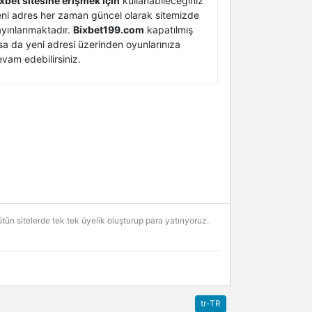
xbet sitesine erişmek için
kullanabileceğiniz
ni adres her zaman güncel olarak sitemizde
ayınlanmaktadır.
Bixbet199.com
kapatılmış
sa da yeni adresi üzerinden oyunlarınıza
vam edebilirsiniz.
Bütün sitelerde tek tek üyelik oluşturup para yatırıyoruz.
tr-TR