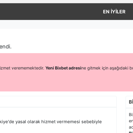
EN İYILER
endi.
izmet verememektedir.
Yeni Bixbet adresi
ne gitmek için aşağıdaki bu
B
Bi
e
rkiye'de yasal olarak hizmet vermemesi sebebiyle
ad